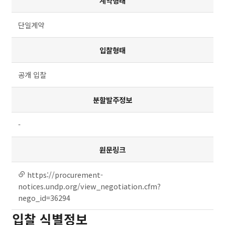
계약형태
단일계약
입찰형태
공개 입찰
분할발주정보
-
원문링크
https://procurement-
링크
연결
notices.undp.org/view_negotiation.cfm?
nego_id=36294
입찰 식별정보