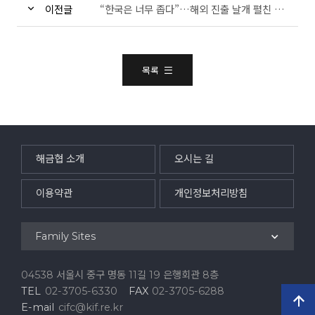
이전글
“한국은 너무 좁다”…해외 진출 날개 펼친 인터넷은행
목록
해금협 소개
오시는 길
이용약관
개인정보처리방침
Family Sites
04538 서울시 중구 명동 11길 19 은행회관 8층
TEL
02-3705-6330
FAX
02-3705-6288
E-mail
cifc@kif.re.kr