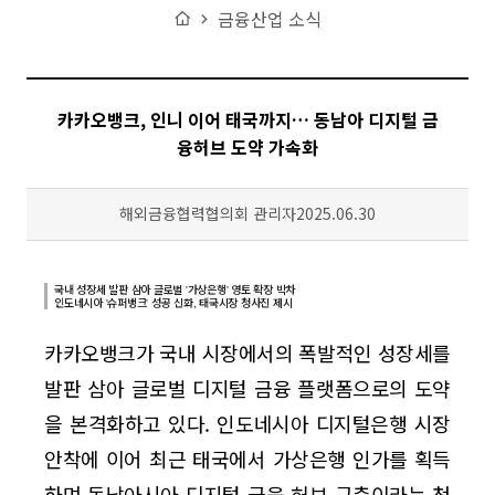
Home
금융산업 소식
카카오뱅크, 인니 이어 태국까지… 동남아 디지털 금
융허브 도약 가속화
작성자
등록일
해외금융협력협의회 관리자
2025.06.30
국내 성장세 발판 삼아 글로벌 '가상은행' 영토 확장 박차
인도네시아 '슈퍼뱅크' 성공 신화, 태국시장 청사진 제시
카카오뱅크가 국내 시장에서의 폭발적인 성장세를
발판 삼아 글로벌 디지털 금융 플랫폼으로의 도약
을 본격화하고 있다. 인도네시아 디지털은행 시장
안착에 이어 최근 태국에서 가상은행 인가를 획득
하며 동남아시아 디지털 금융 허브 구축이라는 청