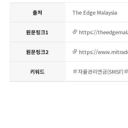
주요
출처
The Edge Malaysia
원문링크1
https://theedgemal
링크
연결
원문링크2
https://www.mitrade
링크
연결
키워드
자율관리연금(SMSF)