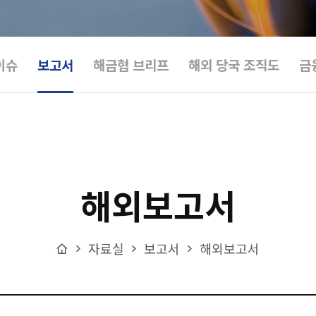
이슈
보고서
해금협 브리프
해외 당국 조직도
금
해외보고서
Home
자료실
보고서
해외보고서