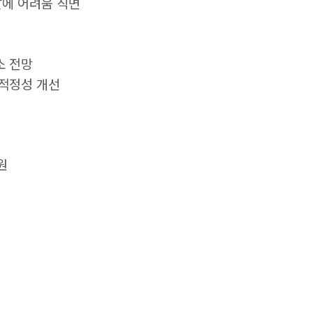
달에 어려움 직면
소 전망
 적정성 개선
원