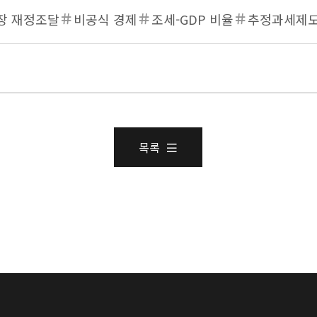
장 재정조달
비공식 경제
조세-GDP 비율
추정과세제
목록